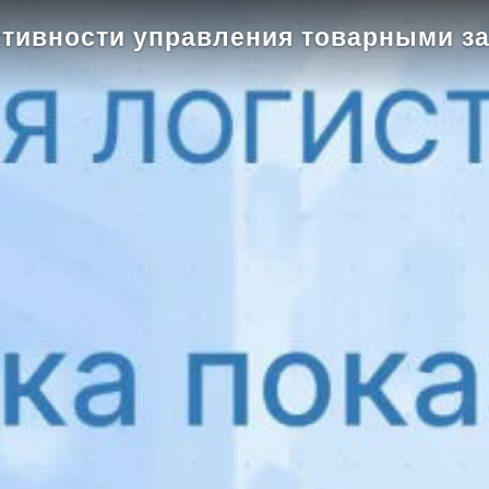
тивности управления товарными з