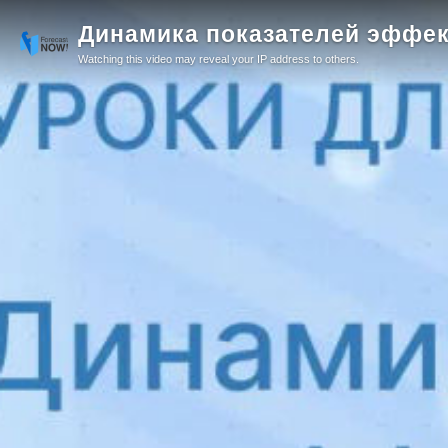
Динамика показателей эффек
Watching this video may reveal your IP address to others.